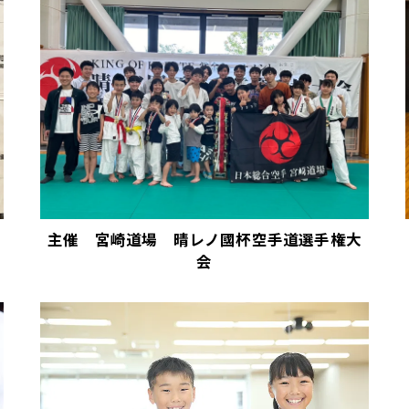
主催 宮崎道場 晴レノ國杯空手道選手権大
会