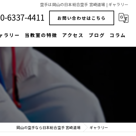
空手は岡山の日本総合空手 宮崎道場 | ギャラリー
0-6337-4411
お問い合わせはこちら
ャラリー
当教室の特徴
アクセス
ブログ
コラム
教室
習い事
大人
子ども
スポーツ
岡山の空手なら日本総合空手 宮崎道場
ギャラリー