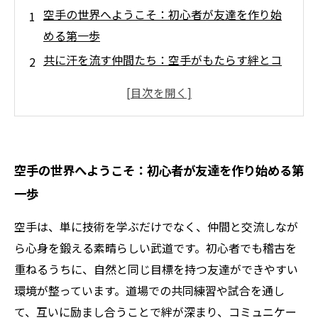
空手の世界へようこそ：初心者が友達を作り始
める第一歩
共に汗を流す仲間たち：空手がもたらす絆とコ
ミュニケーション
体力アップの秘密兵器：空手稽古で筋力と持久
力を鍛えよう
悩みを乗り越え友情を深める：空手での挑戦と
空手の世界へようこそ：初心者が友達を作り始める第
成長ストーリー
一歩
空手が繋ぐ人生の輪：友達と共に健康的で活力
ある毎日へ
空手は、単に技術を学ぶだけでなく、仲間と交流しなが
空手で友情も体力も手に入れる！初心者から始
ら心身を鍛える素晴らしい武道です。初心者でも稽古を
める健康習慣
重ねるうちに、自然と同じ目標を持つ友達ができやすい
空手を通じて新しい自分発見と友達作りの秘訣
環境が整っています。道場での共同練習や試合を通し
て、互いに励まし合うことで絆が深まり、コミュニケー