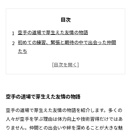
目次
空手の道場で芽生えた友情の物語
初めての練習、緊張と期待の中で出会った仲間
たち
共に成長する中で育まれる絆と信頼
大会での成功は仲間との連携のおかげ
友情の力で乗り越えた困難な時期
思い出に残る瞬間と共に結びつく心
空手の道場で芽生えた友情の物語
空手を通じて築いた友情、共に歩む未来
空手の道場で芽生えた友情の物語を紹介します。多くの
人々が空手を学ぶ理由は体力向上や技術習得だけではあ
りません。仲間との出会いや絆を深めることが大きな魅